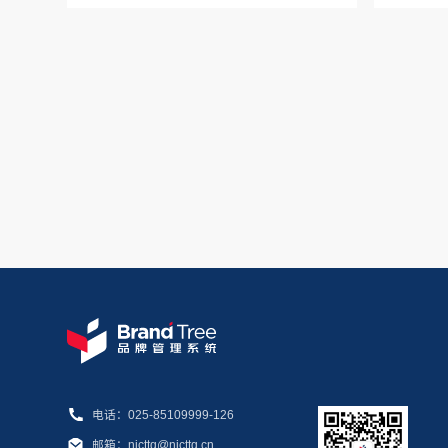
电话：025-85109999-126
邮箱：njcttq@njcttq.cn