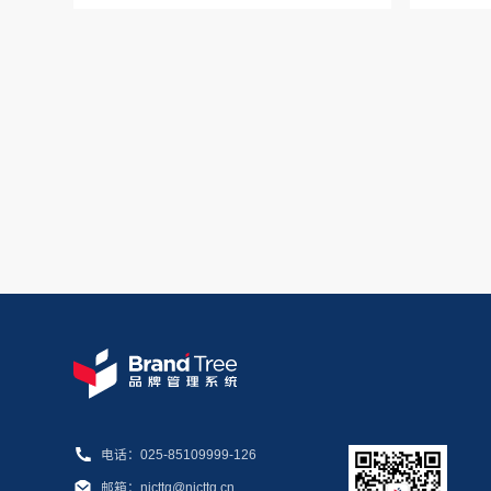
电话：025-85109999-126
邮箱：njcttq@njcttq.cn